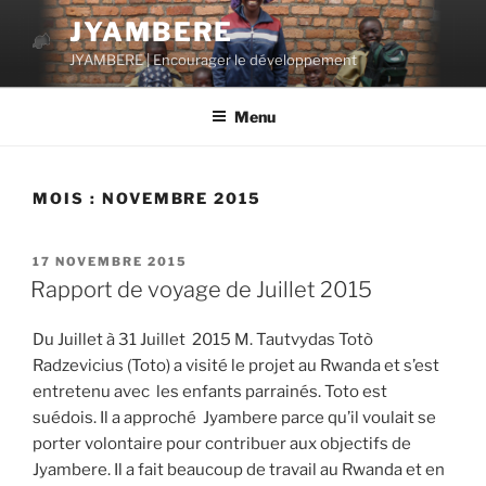
Aller
JYAMBERE
au
JYAMBERE | Encourager le développement
contenu
principal
Menu
MOIS :
NOVEMBRE 2015
PUBLIÉ
17 NOVEMBRE 2015
LE
Rapport de voyage de Juillet 2015
Du Juillet à 31 Juillet 2015 M. Tautvydas Totò
Radzevicius (Toto) a visité le projet au Rwanda et s’est
entretenu avec les enfants parrainés. Toto est
suédois. Il a approché Jyambere parce qu’il voulait se
porter volontaire pour contribuer aux objectifs de
Jyambere. Il a fait beaucoup de travail au Rwanda et en