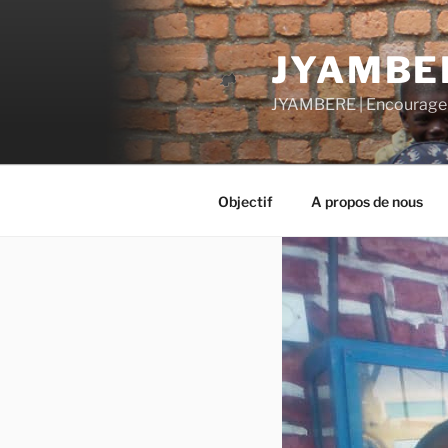
Aller
au
JYAMBE
contenu
principal
JYAMBERE | Encourager
Objectif
A propos de nous