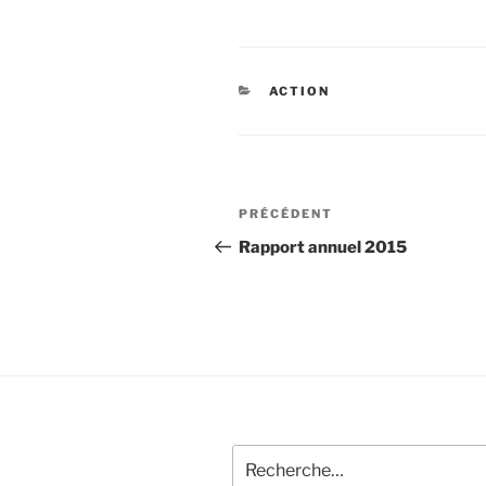
CATÉGORIES
ACTION
Navigation
Article
PRÉCÉDENT
de
précédent
Rapport annuel 2015
l’article
Recherche
pour