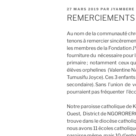
PUBLIÉ
27 MARS 2019
PAR
JYAMBERE
LE
REMERCIEMENTS
Au nom de la communauté chré
tenons à remercier sincèrement 
les membres de la Fondation J
fourniture du nécessaire pour l
primaire ; notamment ceux qui 
élèves orphelines (Valentine 
Tumusifu Joyce). Ces 3 enfants 
secondaire). Sans l’union de vo
pourraient pas fréquenter l’éc
Notre paroisse catholique de
Ouest, District de NGORORERO. 
trouve dans le diocèse cathol
nous avons 11 écoles catholique
paroisse même, mais 10 d’entre