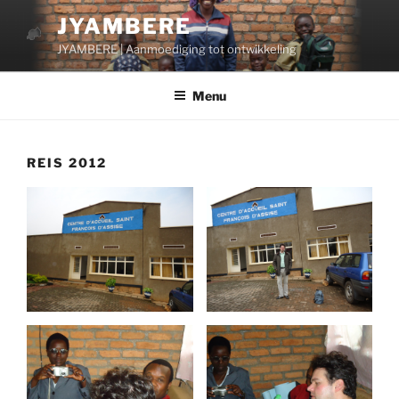
Ga
JYAMBERE
naar
JYAMBERE | Aanmoediging tot ontwikkeling
de
inhoud
Menu
REIS 2012