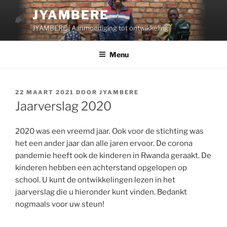
Ga
JYAMBERE
naar
JYAMBERE | Aanmoediging tot ontwikkeling
de
inhoud
Menu
GEPLAATST
22 MAART 2021
DOOR
JYAMBERE
OP
Jaarverslag 2020
2020 was een vreemd jaar. Ook voor de stichting was
het een ander jaar dan alle jaren ervoor. De corona
pandemie heeft ook de kinderen in Rwanda geraakt. De
kinderen hebben een achterstand opgelopen op
school. U kunt de ontwikkelingen lezen in het
jaarverslag die u hieronder kunt vinden. Bedankt
nogmaals voor uw steun!