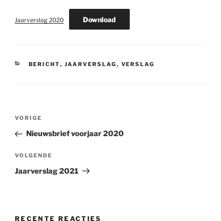
Download
Jaarverslag 2020
CATEGORIEËN
BERICHT
,
JAARVERSLAG
,
VERSLAG
Bericht
Vorig
VORIGE
navigatie
bericht
Nieuwsbrief voorjaar 2020
Volgend
VOLGENDE
bericht
Jaarverslag 2021
RECENTE REACTIES