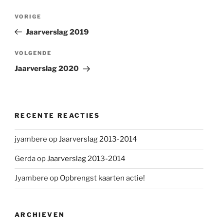
Bericht
Vorig
VORIGE
navigatie
bericht
Jaarverslag 2019
Volgend
VOLGENDE
bericht
Jaarverslag 2020
RECENTE REACTIES
jyambere
op
Jaarverslag 2013-2014
Gerda
op
Jaarverslag 2013-2014
Jyambere
op
Opbrengst kaarten actie!
ARCHIEVEN